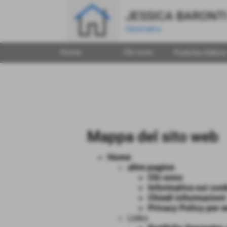
JESSICA BARONT
Geometra
Home
Chi sono
Pratiche Ediizia
Mappa del sito web
Home
altre pagine
Chi sono
Informativa sui coo
Chiedi informazioni
Privacy Policy per w
Links