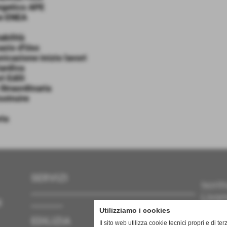
ergetico APE
e ENEA
abilità
azio d'Uso
icazione inizio lavori
tardiva
i Edili
Straordinaria
struire
ria
SERVIZI
Iscri
____________________________________
Livor
_______
i
Iscri
Utilizziamo i cookies
EDILIZIA
Perit
Il sito web utilizza cookie tecnici propri e di ter