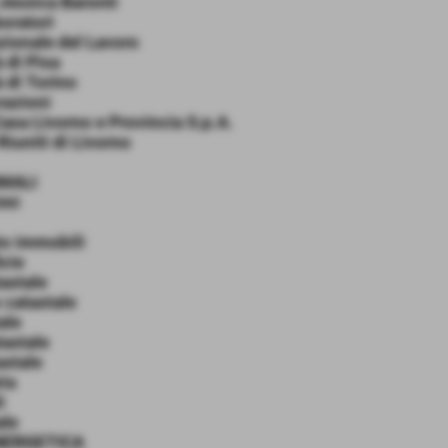
Jessica Baronti
boratori
ionale del Lavoro
 di Pisa
à di Torino
razioni
sa Livorno e Provincia S.p.A.
Riuniti di Livorno
MALI
imi
o immobili
icie
astale
 catastale
ale
tastale
astale
ria
i
ale
NERGETICA