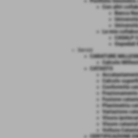
Portfolio Geometra 
Con altri colla
Banca Naz
Università
Universit
Le mie collabo
CASALP Ca
Ospedali 
Servizi
CARATURE MILLESI
Calcolo Milles
CATASTO
Accatastament
Calcolo superf
Conformità cat
Frazionamento
Fusione catast
Planimetria ca
Variazione cat
Visura ipoteca
Visure catastal
Voltura Catast
CERTIFICAZIONE E