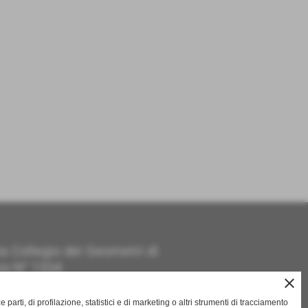
tta Collegio dei Geometri di
no N° 1334
close
tta al Tribunale d Livorno come
o Tecnico N° 211
ze parti, di profilazione, statistici e di marketing o altri strumenti di tracciamento