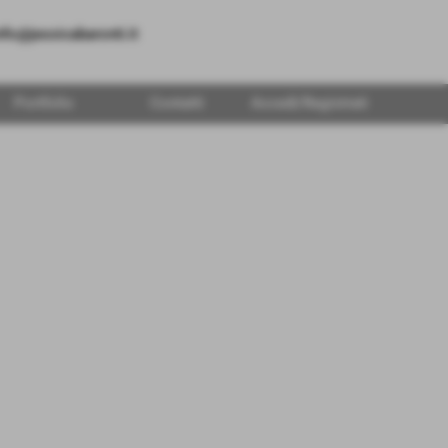
nfo@jessicabaronti.it
Portfolio
Contatti
Accedi/Registrati