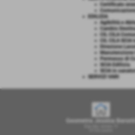
Certificato en
Comunicazion
EDILIZIA
Agibilità e Abit
Cambio Destin
CIL CILA Comun
CIL CILA SCIA 
Direzione Lavor
Manutenzione 
Permesso di Co
SCIA Edilizia
SCIA in sanato
SERVIZI VARI
Geometra Jessica Baront
B.go San Jacopo, 72
57126 Livorno